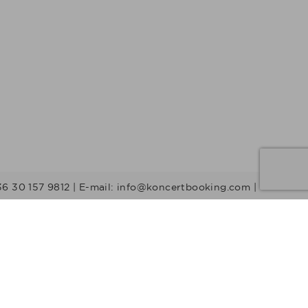
36 30 157 9812 | E-mail: info@koncertbooking.com |
Stílusok
Táncprodukciók
Gyerekműsorok
Műsorvezetők
DJ-k