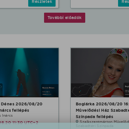
Részletek
Rés
További előadók
s Dénes 2026/08/20
Boglárka 2026/08/20 16
Inárcs fellépés
Mûvelõdési Ház Szabadté
s Inárcs
Színpada fellépés
Szalkszentmárton Mûvelõd
08.20 11:30 UTC+2
Szabadtéri Színpada