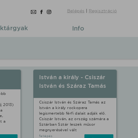
Belépés
|
Regisztráció
ktárgyak
Info
István a király - Csiszár
István és Száraz Tamás
öbb
Csiszár István és Száraz Tamás az
j 2013)
István a király rockopera
 a
legismertebb férfi dalait adják elő.
e,
Csiszár István, az ország számára a
t a
Sztárban Sztár leszek műsor
megnyerésével vált
fellépés