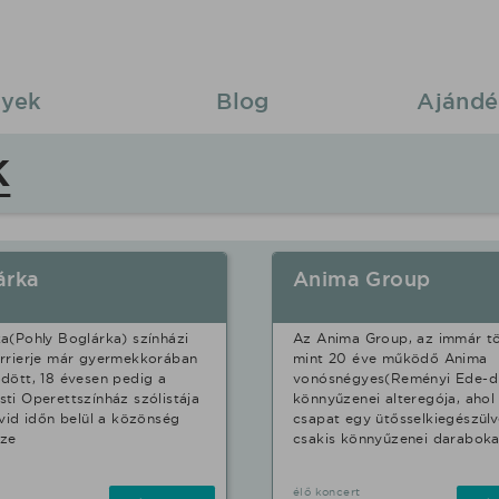
yek
Blog
Ajándé
K
árka
Anima Group
a(Pohly Boglárka) színházi
Az Anima Group, az immár t
rrierje már gyermekkorában
mint 20 éve működő Anima
dött, 18 évesen pedig a
vonósnégyes(Reményi Ede-dí
ti Operettszínház szólistája
könnyűzenei alteregója, ahol
övid időn belül a közönség
csapat egy ütősselkiegészülv
sze
csakis könnyűzenei daraboka
élő koncert