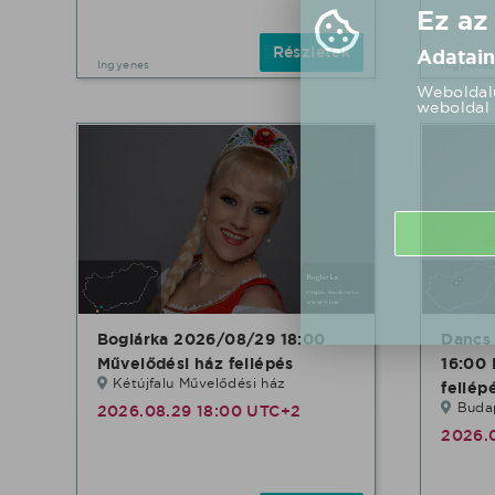
Ez az
Részletek
Adatain
Ingyenes
Ingyenes
Weboldalu
weboldal 
Boglárka 2026/08/29 18:00
Dancs
Művelődési ház fellépés
16:00 
Kétújfalu Művelődési ház
fellép
Budap
2026.08.29 18:00 UTC+2
2026.