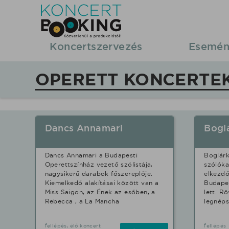
Koncertbooking
|
Koncertszervezés
Esemén
Koncertszervezés
OPERETT KONCERTE
|
Koncertek
Dancs Annamari
Bogl
|
Dancs Annamari a Budapesti
Boglárk
fellépések
Operettszínház vezető szólistája,
szólóka
nagysikerű darabok főszereplője.
elkezdő
Kiemelkedő alakításai között van a
Budapes
Operett
Miss Saigon, az Ének az esőben, a
lett. R
Rebecca , a La Mancha
legnép
stílusban.
fellépés, élő koncert
fellépés