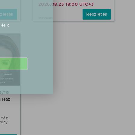
2026.08.23 18:00 UTC+3
zletek
Részletek
Ingyenes
 és a
9/19
i Ház
 Ház
vény