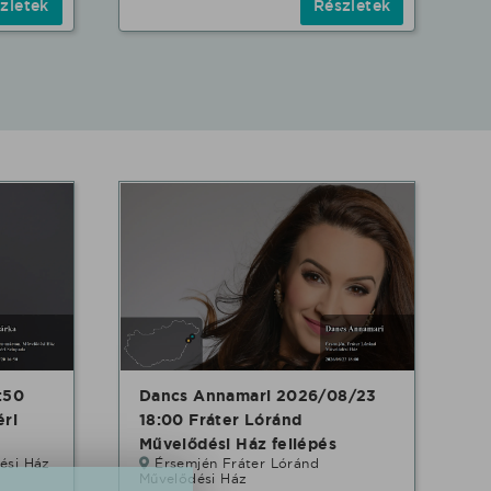
zletek
Részletek
:50
Dancs Annamari 2026/08/23
ri
18:00 Fráter Lóránd
Művelődési Ház fellépés
ési Ház
Érsemjén Fráter Lóránd
Művelődési Ház