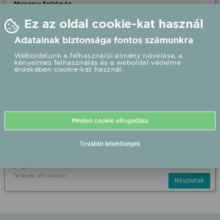
Murony fellépés
Murony Közösségi színtér Murony
Ez az oldal cookie-kat használ
2026.09.12 20:00 UTC+2
Adatainak biztonsága fontos számunkra
Részletek
Ingyenes
Weboldalunk a felhasználói élmény növelése, a
kényelmes felhasználás és a weboldal védelme
érdekében cookie-kat használ.
Előadók
Varga Miklós
Minden cookie elfogadása
A magyar rockzene - sokak által – egyik legnagyobb
További lehetőségek
hangjának, lemezei és színpadi szerepei révén ma már
legendának tartott alakja. 1975 óta van a pályán, profi
pályafutását az 1980-ban
fellépés, élő koncert
Részletek