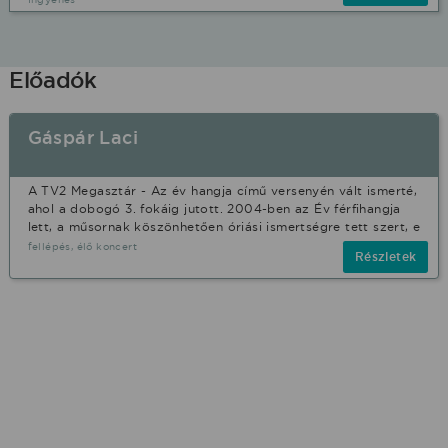
Előadók
Gáspár Laci
A TV2 Megasztár - Az év hangja című versenyén vált ismerté,
ahol a dobogó 3. fokáig jutott. 2004-ben az Év férfihangja
lett, a műsornak köszönhetően óriási ismertségre tett szert, e
fellépés, élő koncert
Részletek