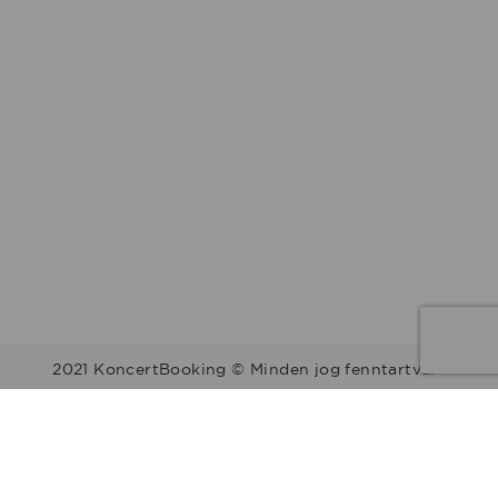
2021 KoncertBooking © Minden jog fenntartva.
Kapcsolat | Telefonszám: +36 30 157 9812 | E-mail:
info@koncertbooking.com |