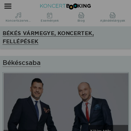
KoncertBooking
|
Koncertszervezés
Koncertszervezés
Események
Blog
Ajándéktárgyak
|
BÉKÉS VÁRMEGYE, KONCERTEK,
Békés
FELLÉPÉSEK
vármegye,
koncertek,
fellépések
Békéscsaba