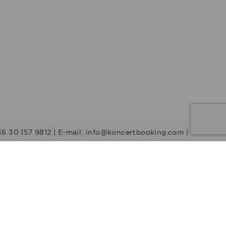
36 30 157 9812 | E-mail: info@koncertbooking.com |
Stílusok
Táncprodukciók
Gyerekműsorok
Műsorvezetők
DJ-k