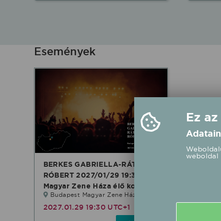
Események
Ez az
Adatain
Weboldalu
weboldal 
BERKES GABRIELLA-RÁTONYI
RÓBERT 2027/01/29 19:30
Magyar Zene Háza élő koncert
Budapest Magyar Zene Háza
2027.01.29 19:30 UTC+1