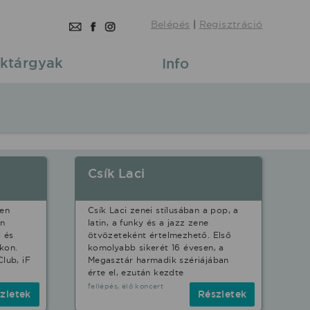
Belépés
|
Regisztráció
ktárgyak
Info
Csík Laci
en
Csík Laci zenei stílusában a pop, a
en
latin, a funky és a jazz zene
i és
ötvözeteként értelmezhető. Első
okon.
komolyabb sikerét 16 évesen, a
lub, iF
Megasztár harmadik szériájában
érte el, ezután kezdte
fellépés, élő koncert
zletek
Részletek