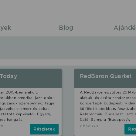
yek
Blog
Ajándé
 Today
RedBaron Quartet
ar 2015-ben alakult,
A RedBaron együttes 2014-b
árjukban amerikai jazz dalok
alakult, és azóta rendszeres
olgozások szerepelnek. Tagjai
koncertezik budapesti, vidék
 jazzélet elismert és sokat
külföldi klubokban, fesztivál
oztatott képviselői. Egyedi,
Referenciák: Budapest Jazz C
ges hangzás
Café, Szimpla (Budapest),
ert
élő koncert
Részletek
Rés