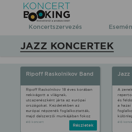
Koncertbooking
|
Koncertszervezés
Esemén
Koncertszervezés
JAZZ KONCERTEK
|
Koncertek
Ripoff Raskolnikov Band
Jazz
|
Ripoff Raskolnikov 18 éves korában
A zenek
fellépések
nekivágott a világnak,
reperto
utcazenészként járta az európai
és feld
országokat. Kezdetekben az
a hazai
Jazz
európai népzenék foglalkoztatták,
foglalk
majd dalszerzői munkájában fokoz
különle
élő koncert
élő konc
stílusban.
Részletek