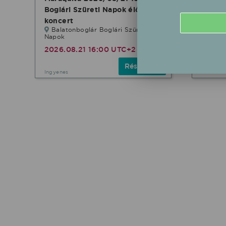
Boglári Szüreti Napok élő
RÓBER
koncert
Magyar
Balatonboglár Boglári Szüreti
Buda
Napok
2027.0
2026.08.21 16:00 UTC+2
Részletek
Ingyenes