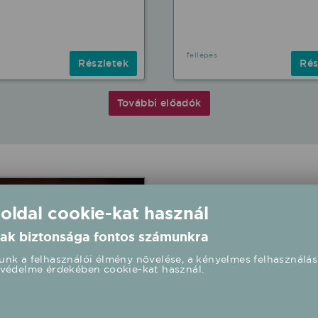
fellépés
Részletek
Rés
További előadók
 oldal cookie-kat használ
ak biztonsága fontos számunkra
nk a felhasználói élmény növelése, a kényelmes felhasználás
védelme érdekében cookie-kat használ.
S GABRIELLA-RÁTONYI