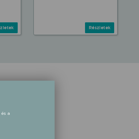
zletek
Részletek
 és a