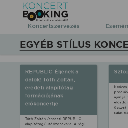
Koncertbooking
|
Koncertszervezés
Esemén
Koncertszervezés
EGYÉB STÍLUS KONC
|
Koncertek
REPUBLIC-Éljenek a
Sztoj
|
dalok! Tóth Zoltán,
eredeti alapítótag
Kedves
fellépések
produkc
formációjának
ajánlj
előadój
élőkoncertje
Egyéb
összeáll
saját d
Tóth Zoltán /eredeti REPUBLIC
stílus
alapítótag/ utódzenekara. A régi,