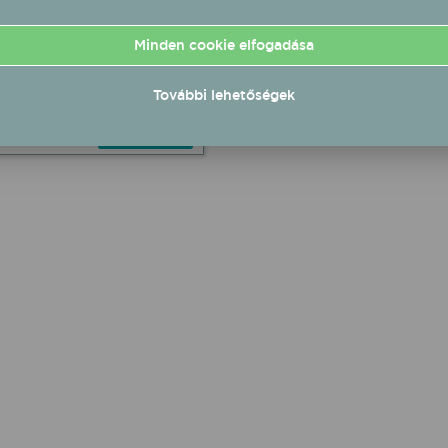
T 2027/01/29 19:30
 Zene Háza élő koncert
Minden cookie elfogadása
pest Magyar Zene Háza
1.29 19:30 UTC+1
További lehetőségek
Részletek