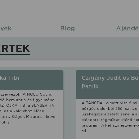
yek
Blog
Ajándé
ERTEK
ka Tibi
Czigány Judit és Bu
Patrik
 szervezők! A NOLO Sound
ió bemutatja és figyelmébe
A TÁNCDAL címett viselő mű
a SZTOJKA TIBI a SLÁGER TV
pörgős dalokból álló, színvo
a, az alkalomhoz illően
újrahagszereltetett zenei ala
ított, Sláger, Mulatós, illetve
előadott, régmúltat idéző ze
alok s
program. A két színész-ének
áll