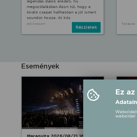
legendás dalok eredeti, hű
stílusban.
megszólalásban.Azon túl, hogy a
kiváló csapat hallhatóan a jól ismert
soundot hozza, itt kös
élő koncert
fellépés
Részletek
Események
Ez az
Adatain
Weboldalu
weboldal 
Maraquita 2026/08/21 16:00
BERKE