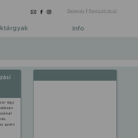
Belépés
|
Regisztráció
ktárgyak
Info
zási
sor egy
nalasan
pokkal
nés
es azért