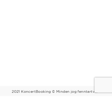
2021 KoncertBooking © Minden jog fenntartva.
Kapcsolat | Telefonszám: +36 30 157 9812 | E-mail:
info@koncertbooking.com |