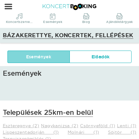
KoncertBooking
|
Koncertszervezés
Koncertszervezés
Események
Blog
Ajándéktárgyak
|
BÁZAKERETTYE, KONCERTEK, FELLÉPÉSEK
Bázakerettye,
koncertek,
fellépések
Események
Előadók
Események
Települések 25km-en belül
Eszteregnye (2)
Nagykanizsa (2)
Csörnyeföld (1)
Lenti (1)
Lispeszentadorján (1)
Molnári (1)
Söjtör (1)
Tornyiszentmiklós (1)