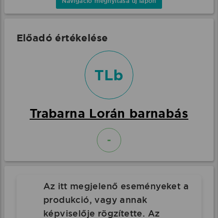
Navigáció megnyitása új lapon
Előadó értékelése
TLb
Trabarna Lorán barnabás
-
Az itt megjelenő eseményeket a
produkció, vagy annak
képviselője rögzítette. Az