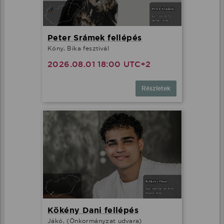
Peter Srámek fellépés
Kóny, Bika fesztivál
2026.08.01 18:00 UTC+2
Részletek
Kökény Dani fellépés
Jákó, (Önkormányzat udvara)