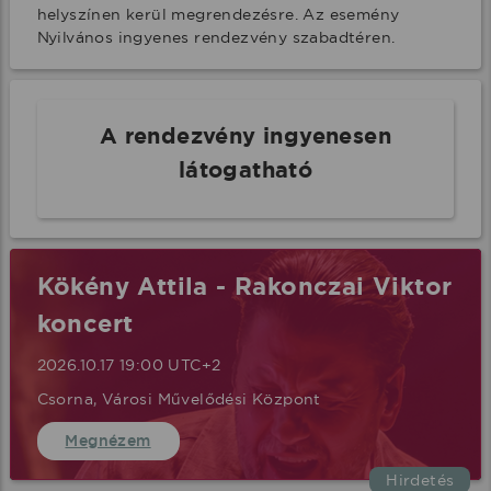
helyszínen kerül megrendezésre. Az esemény 
Nyilvános ingyenes rendezvény szabadtéren.
A rendezvény ingyenesen
látogatható
Kökény Attila - Rakonczai Viktor
koncert
2026.10.17 19:00 UTC+2
Csorna, Városi Művelődési Központ
Megnézem
Hirdetés