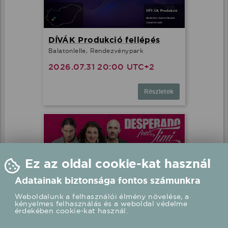
DÍVÁK Produkció fellépés
Balatonlelle, Rendezvénypark
2026.07.31 20:00 UTC+2
Részletek
Ez az oldal cookie-kat használ
Adatainak biztonsága fontos számunkra
Weboldalunk a felhasználói élmény növelése, a
kényelmes felhasználás és a weboldal védelme
érdekében cookie-kat használ.
Desperado feat. Timi fellépés
Zalakaros, Karos Korzó