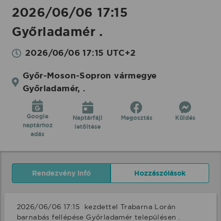
2026/06/06 17:15
Győrladamér .
2026/06/06 17:15 UTC+2
Győr-Moson-Sopron vármegye
Győrladamér, .
Google
Naptárfájl
Megosztás
Küldés
naptárhoz
letöltése
adás
Rendezvény infó
Hozzászólások
2026/06/06 17:15  kezdettel Trabarna Lorán 
barnabás fellépése Győrladamér településen . 