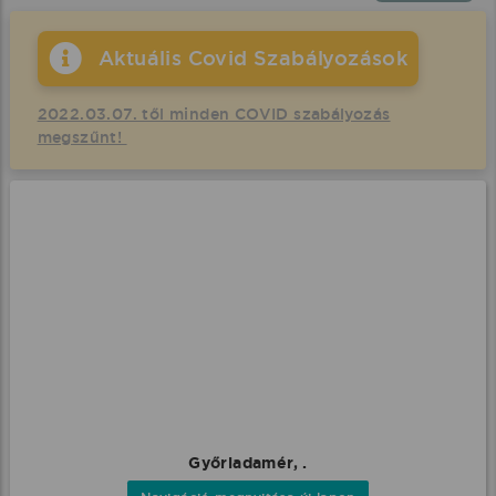
Aktuális Covid Szabályozások
2022.03.07. től minden COVID szabályozás
megszűnt!
Győrladamér, .