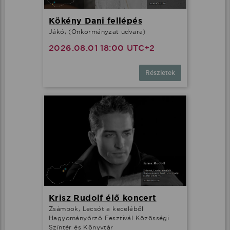
Kökény Dani fellépés
Jákó, (Önkormányzat udvara)
2026.08.01 18:00 UTC+2
Részletek
Krisz Rudolf élő koncert
Zsámbok, Lecsót a keceléből
Hagyományőrző Fesztivál Közösségi
Színtér és Könyvtár