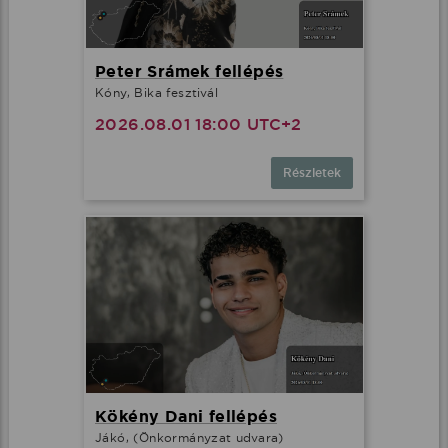
Peter Srámek fellépés
Kóny, Bika fesztivál
2026.08.01 18:00 UTC+2
Részletek
Kökény Dani fellépés
Jákó, (Önkormányzat udvara)