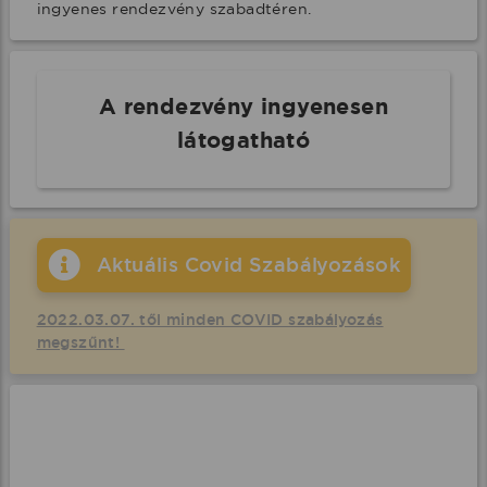
ingyenes rendezvény szabadtéren.
A rendezvény ingyenesen
látogatható
Aktuális Covid Szabályozások
2022.03.07. től minden COVID szabályozás
megszűnt!