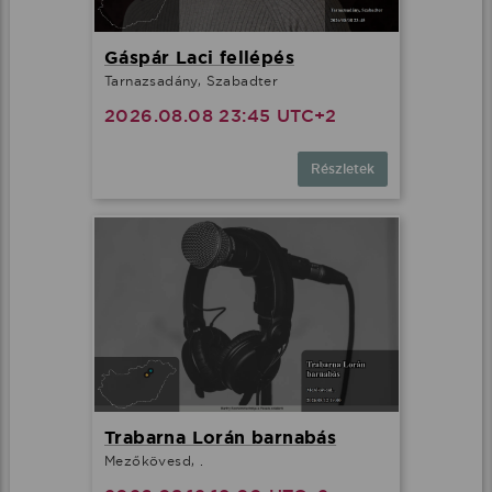
Gáspár Laci fellépés
Tarnazsadány, Szabadter
2026.08.08 23:45 UTC+2
Részletek
Trabarna Lorán barnabás
Mezőkövesd, .