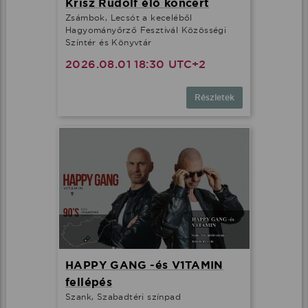
Krisz Rudolf élő koncert
Zsámbok, Lecsót a keceléből
Hagyományőrző Fesztivál Közösségi
Színtér és Könyvtár
2026.08.01 18:30 UTC+2
Részletek
HAPPY GANG -és V1TAMIN
fellépés
Szank, Szabadtéri színpad