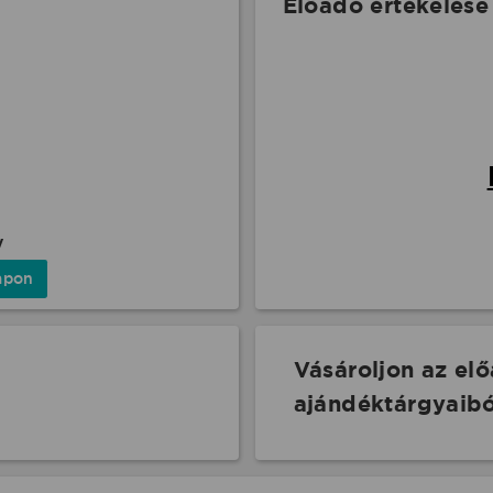
Előadó értékelése
y
apon
Vásároljon az el
ajándéktárgyaibó