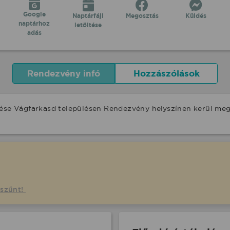
Google
Naptárfájl
Megosztás
Küldés
naptárhoz
letöltése
adás
Rendezvény infó
Hozzászólások
pése Vágfarkasd településen Rendezvény helyszínen kerül me
gszűnt!