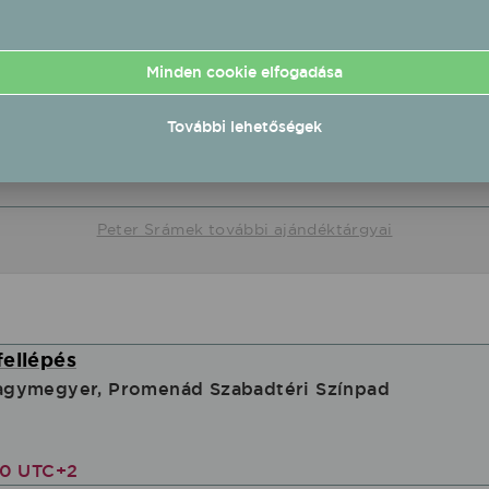
Minden cookie elfogadása
További lehetőségek
Peter Srámek környakú póló
Peter Srámek kapucnis pulóver
t
9500 Ft
Peter Srámek további ajándéktárgyai
fellépés
gymegyer, Promenád Szabadtéri Színpad
00 UTC+2