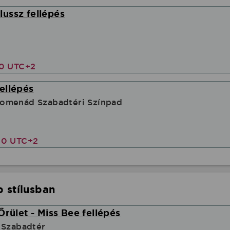
ussz fellépés
30 UTC+2
ellépés
omenád Szabadtéri Színpad
00 UTC+2
 stílusban
Őrület - Miss Bee fellépés
 Szabadtér