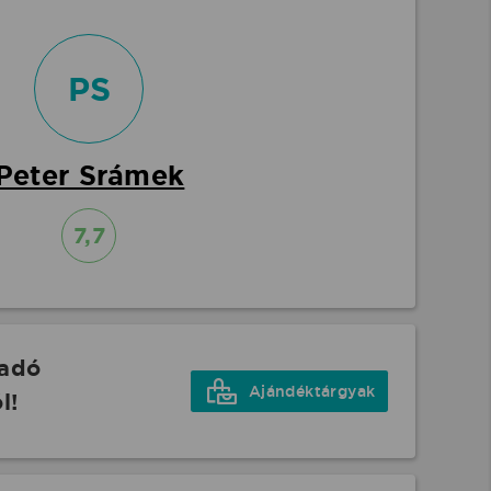
PS
Peter Srámek
7,7
őadó
Ajándéktárgyak
l!