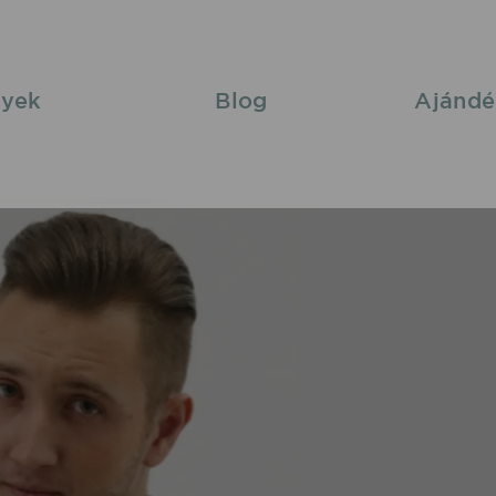
yek
Blog
Ajándé