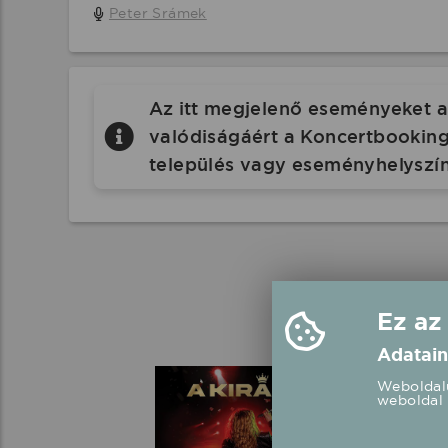
Peter Srámek
Az itt megjelenő eseményeket a 
valódiságáért a Koncertbooking.
település vagy eseményhelyszín
Ez az
Adatain
Weboldalu
weboldal 