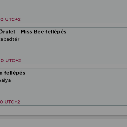
00 UTC+2
Őrület - Miss Bee fellépés
abadtér
30 UTC+2
n fellépés
pálya
00 UTC+2