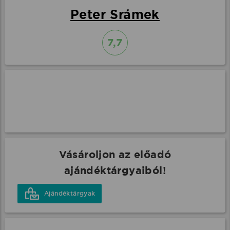
Peter Srámek
7,7
Vásároljon az előadó
ajándéktárgyaiból!
Ajándéktárgyak