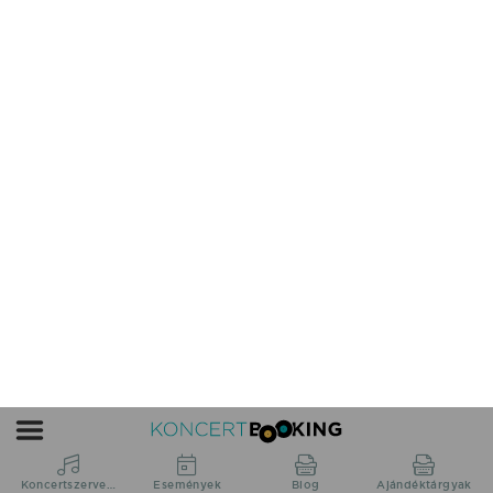
Sárrétudvari településen a Millenniumi 
Emlékparkban kerül megrendezésre. Az esemény 
Nyilvános ingyenes rendezvény szabadtéren.
A rendezvény ingyenesen
látogatható
Aktuális Covid Szabályozások
2022.03.07. től minden COVID szabályozás
megszűnt!