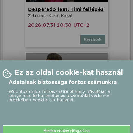
Desperado feat. Timi fellépés
Zalakaros, Karos Korzó
2026.07.31 20:30 UTC+2
Részletek
Peter Srámek fellépés
Nyíregyháza, Sóstó Garden
2026.07.31 21:30 UTC+2