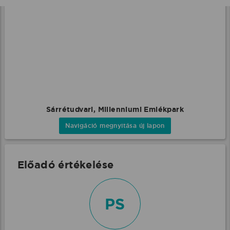
Sárrétudvari, Millenniumi Emlékpark
Navigáció megnyitása új lapon
Előadó értékelése
PS