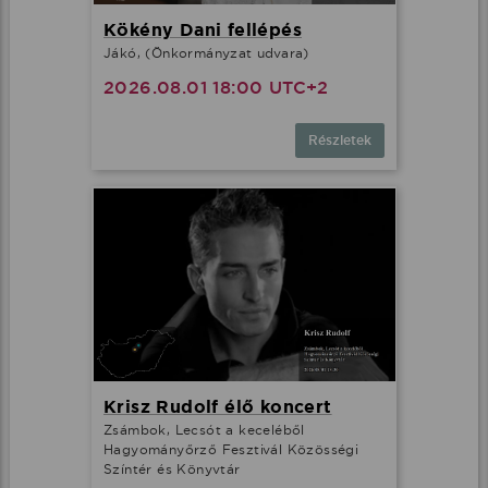
Kökény Dani fellépés
Jákó, (Önkormányzat udvara)
2026.08.01 18:00 UTC+2
Részletek
Krisz Rudolf élő koncert
Zsámbok, Lecsót a keceléből
Hagyományőrző Fesztivál Közösségi
Színtér és Könyvtár