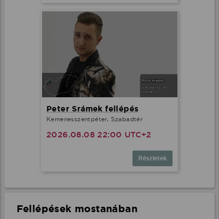
Peter Srámek fellépés
Kemenesszentpéter, Szabadtér
2026.08.08 22:00 UTC+2
Ez az oldal cookie-kat használ
Részletek
Adatainak biztonsága fontos számunkra
Weboldalunk a felhasználói élmény növelése, a
kényelmes felhasználás és a weboldal védelme
érdekében cookie-kat használ.
Fellépések mostanában