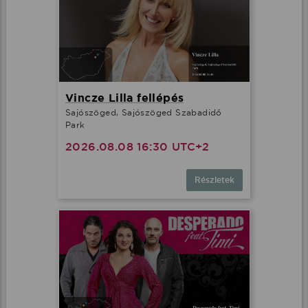
Vincze Lilla fellépés
Sajószöged, Sajószöged Szabadidő
Park
2026.08.08 16:30 UTC+2
Részletek