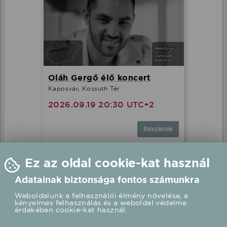
Oláh Gergő élő koncert
Kaposvár, Kossuth Tér
2026.09.19 20:30 UTC+2
Részletek
Ez az oldal cookie-kat használ
Adatainak biztonsága fontos számunkra
Fellépések mostanában
Weboldalunk a felhasználói élmény növelése, a
kényelmes felhasználás és a weboldal védelme
érdekében cookie-kat használ.