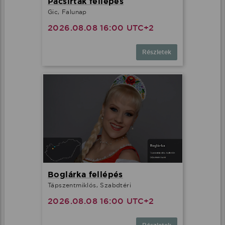
Pacsirták fellépés
Gic, Falunap
2026.08.08 16:00 UTC+2
Részletek
Boglárka fellépés
Tápszentmiklós, Szabdtéri
2026.08.08 16:00 UTC+2