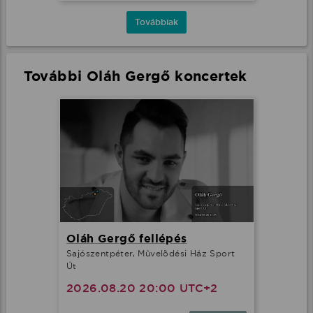
Továbbiak
További Oláh Gergő koncertek
Oláh Gergő fellépés
Sajószentpéter, Mûvelõdési Ház Sport
Út
2026.08.20 20:00 UTC+2