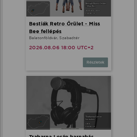
Bestiák Retro Őrület - Miss
Bee fellépés
Balatonföldvár, Szabadtér
2026.08.06 18:00 UTC+2
Részletek
Trabarna Lorán barnabás