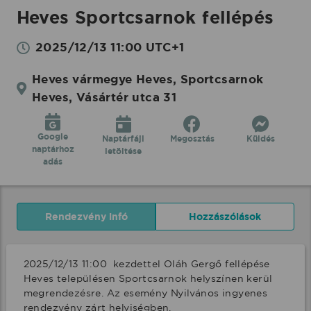
Heves Sportcsarnok fellépés
2025/12/13 11:00 UTC+1
Heves vármegye Heves, Sportcsarnok
Heves, Vásártér utca 31
Google
Naptárfájl
Megosztás
Küldés
naptárhoz
letöltése
adás
Rendezvény infó
Hozzászólások
2025/12/13 11:00  kezdettel Oláh Gergő fellépése 
Heves településen Sportcsarnok helyszínen kerül 
megrendezésre. Az esemény Nyilvános ingyenes 
rendezvény zárt helyiségben.