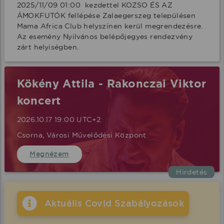
2025/11/09 01:00  kezdettel KOZSO ÉS AZ 
ÁMOKFUTÓK fellépése Zalaegerszeg településen 
Mama Africa Club helyszínen kerül megrendezésre. 
Az esemény Nyilvános belépőjegyes rendezvény 
zárt helyiségben.
Kökény Attila - Rakonczai Viktor
koncert
2026.10.17 19:00 UTC+2
Csorna, Városi Művelődési Központ
Megnézem
Hirdetés
Aktuális Covid Szabályozások