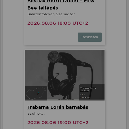
Bestiák Retro Őrület - Miss
Bee fellépés
Balatonföldvár, Szabadtér
2026.08.06 18:00 UTC+2
Részletek
Trabarna Lorán barnabás
Szolnok, .
2026.08.06 19:00 UTC+2