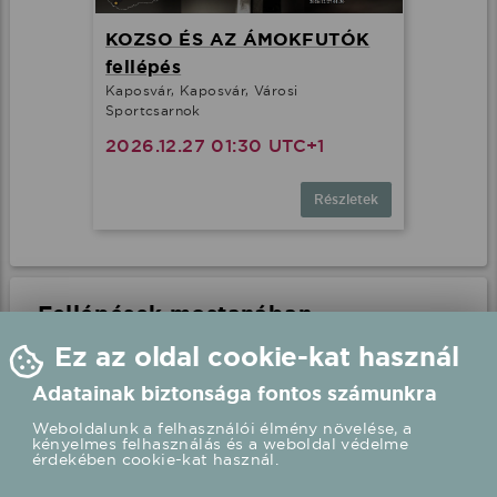
KOZSO ÉS AZ ÁMOKFUTÓK
fellépés
Kaposvár, Kaposvár, Városi
Sportcsarnok
2026.12.27 01:30 UTC+1
Részletek
Fellépések mostanában
Ez az oldal cookie-kat használ
Adatainak biztonsága fontos számunkra
Weboldalunk a felhasználói élmény növelése, a
kényelmes felhasználás és a weboldal védelme
érdekében cookie-kat használ.