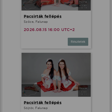
Pacsirták fellépés
Szőce, Falunap
2026.08.15 16:00 UTC+2
Részletek
Pacsirták fellépés
Söjtör, Falunap