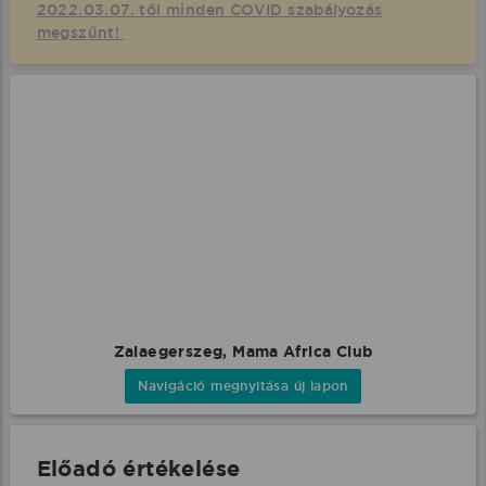
2022.03.07. től minden COVID szabályozás
megszűnt!
Zalaegerszeg, Mama Africa Club
Navigáció megnyitása új lapon
Előadó értékelése