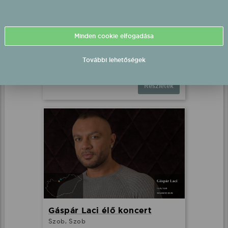
Csocsesz élő koncert
Minden cookie elfogadása
Elek, Elek
További lehetőségek
2026.08.02 18:00 UTC+2
Részletek
Gáspár Laci élő koncert
Szob, Szob