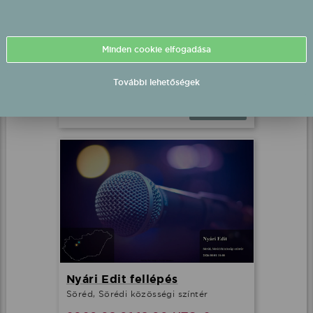
Eldorado fellépés
Minden cookie elfogadása
Pápoc, Szabadtéri színpad
2026.08.01 18:00 UTC+2
További lehetőségek
Részletek
Nyári Edit fellépés
Söréd, Sörédi közösségi színtér