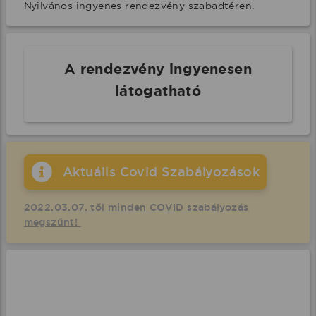
Nyilvános ingyenes rendezvény szabadtéren.
A rendezvény ingyenesen
látogatható
Aktuális Covid Szabályozások
2022.03.07. től minden COVID szabályozás
megszűnt!