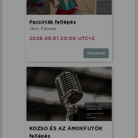
Pacsirták fellépés
Jákó, Falunap
2026.08.01 20:00 UTC+2
Részletek
KOZSO ÉS AZ ÁMOKFUTÓK
fellépés