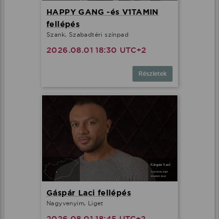
HAPPY GANG -és V1TAMIN
fellépés
Szank, Szabadtéri színpad
2026.08.01 18:30 UTC+2
Részletek
Gáspár Laci fellépés
Nagyvenyim, Liget
2026.08.01 18:45 UTC+2