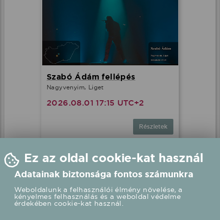
Szabó Ádám fellépés
Nagyvenyim, Liget
2026.08.01 17:15 UTC+2
Részletek
Ez az oldal cookie-kat használ
Adatainak biztonsága fontos számunkra
Weboldalunk a felhasználói élmény növelése, a
kényelmes felhasználás és a weboldal védelme
érdekében cookie-kat használ.