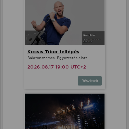
Kocsis Tibor fellépés
Balatonszemes, Egyeztetés alatt
2026.08.17 19:00 UTC+2
Részletek