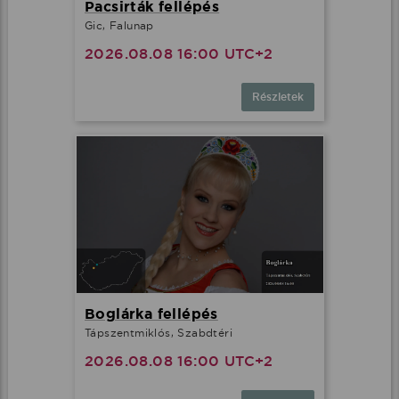
Pacsirták fellépés
Gic, Falunap
2026.08.08 16:00 UTC+2
Részletek
Boglárka fellépés
Tápszentmiklós, Szabdtéri
2026.08.08 16:00 UTC+2