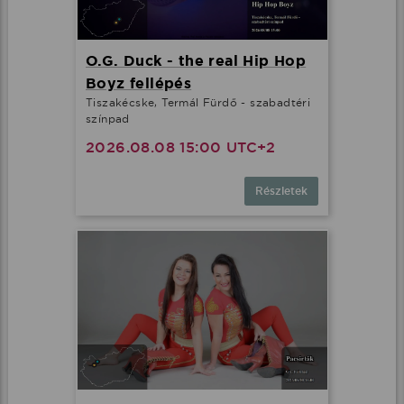
O.G. Duck - the real Hip Hop
Boyz fellépés
Tiszakécske, Termál Fürdő - szabadtéri
színpad
2026.08.08 15:00 UTC+2
Részletek