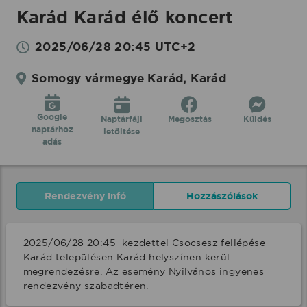
Karád Karád élő koncert
2025/06/28 20:45 UTC+2
Somogy vármegye Karád, Karád
Google
Naptárfájl
Megosztás
Küldés
naptárhoz
letöltése
adás
Rendezvény infó
Hozzászólások
2025/06/28 20:45  kezdettel Csocsesz fellépése 
Karád településen Karád helyszínen kerül 
megrendezésre. Az esemény Nyilvános ingyenes 
rendezvény szabadtéren.