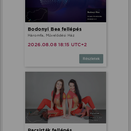
Bodonyi Bea fellépés
Háromfa, Művelődési Ház
2026.08.08 18:15 UTC+2
Részletek
Pacsirták fellépés