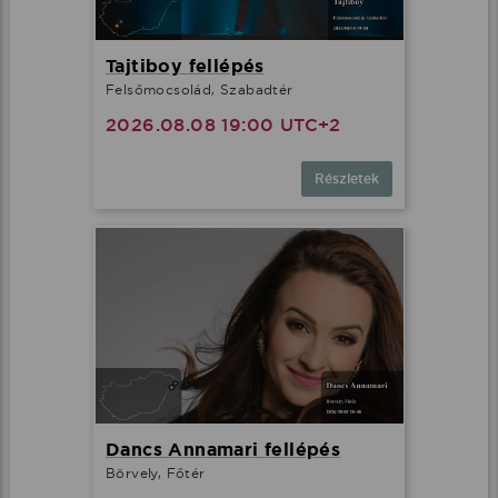
Tajtiboy fellépés
Felsőmocsolád, Szabadtér
2026.08.08 19:00 UTC+2
Részletek
Dancs Annamari fellépés
Börvely, Főtér