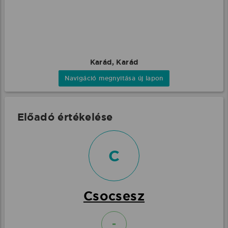
Karád, Karád
Navigáció megnyitása új lapon
Előadó értékelése
C
Csocsesz
-