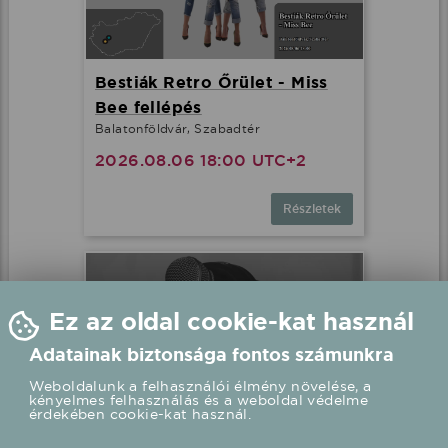
Bestiák Retro Őrület - Miss
Bee fellépés
Balatonföldvár, Szabadtér
2026.08.06 18:00 UTC+2
Részletek
Ez az oldal cookie-kat használ
Adatainak biztonsága fontos számunkra
Weboldalunk a felhasználói élmény növelése, a
kényelmes felhasználás és a weboldal védelme
érdekében cookie-kat használ.