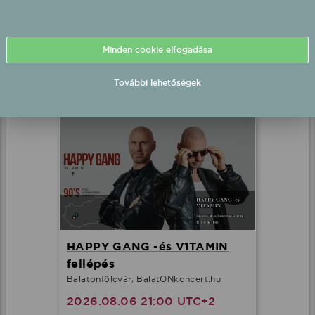
Trabarna Lorán barnabás
Szolnok, .
2026.08.06 19:00 UTC+2
Minden cookie elfogadása
Részletek
További lehetőségek
HAPPY GANG -és V1TAMIN
fellépés
Balatonföldvár, BalatONkoncert.hu
2026.08.06 21:00 UTC+2