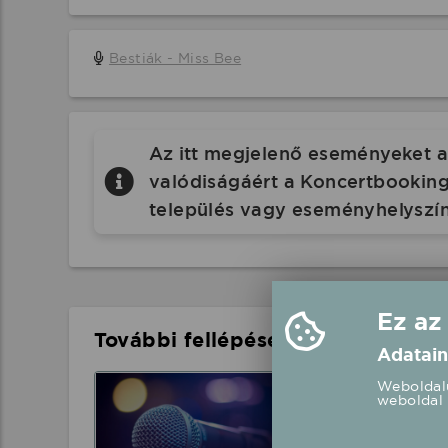
Bestiák - Miss Bee
Az itt megjelenő eseményeket a 
valódiságáért a Koncertbooking.
település vagy eseményhelyszín
Ez az
További fellépések a közelben
Adatain
Király Linda fe
Weboldalu
weboldal 
Magyarkanizsa, 