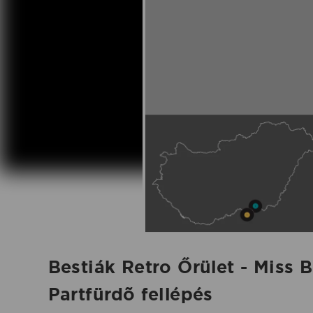
Újszegedi
Partfürdõ
fellépés
-
2026.06.14.
|
Koncertbooking
Bestiák Retro Őrület - Miss
Partfürdõ fellépés