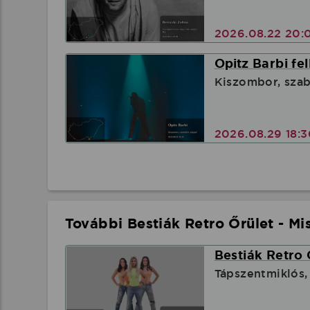
2026.08.22 20:
Opitz Barbi fe
Kiszombor, szab
2026.08.29 18:
További Bestiák Retro Őrület - Mi
Bestiák Retro 
Tápszentmiklós,