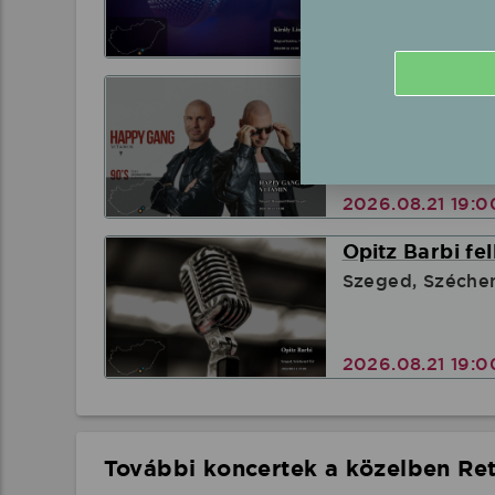
2026.08.16 18:
HAPPY GANG -
Szeged, Hungue
2026.08.21 19:
Opitz Barbi fe
Szeged, Széchen
2026.08.21 19:
További koncertek a közelben Ret