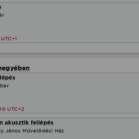
s
ér
0 UTC+1
rmegyében
lépés
dtér
00 UTC+2
n akusztik fellépés
ey János Művelődési Ház