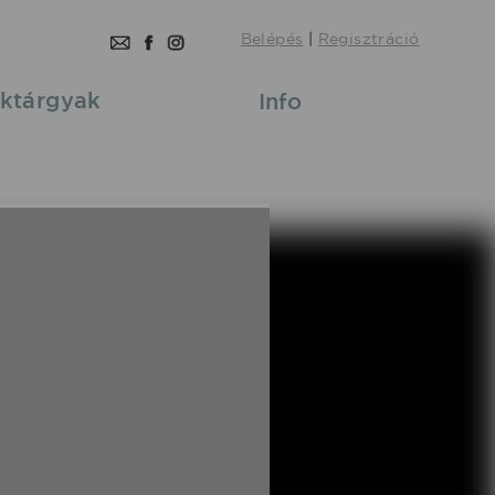
Belépés
|
Regisztráció
ktárgyak
Info