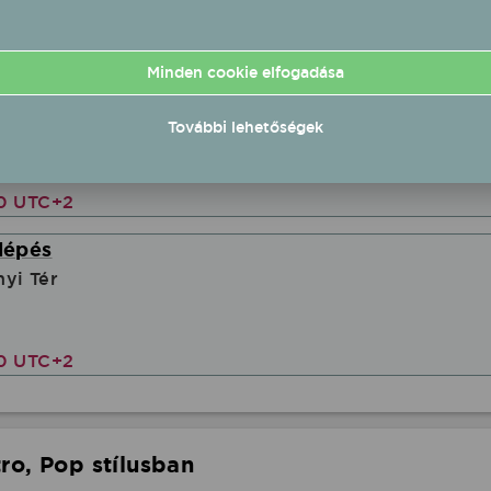
00 UTC+2
Minden cookie elfogadása
és V1TAMIN fellépés
st Hotel Szeged
További lehetőségek
00 UTC+2
llépés
yi Tér
00 UTC+2
ro, Pop stílusban