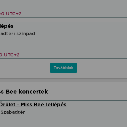
00 UTC+2
llépés
adtéri színpad
30 UTC+2
Továbbiak
ss Bee koncertek
Őrület - Miss Bee fellépés
 Szabadtér