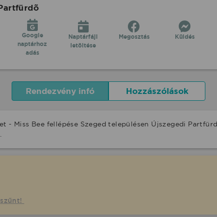
Partfürdõ
Google
Naptárfájl
Megosztás
Küldés
naptárhoz
letöltése
adás
Rendezvény infó
Hozzászólások
et - Miss Bee fellépése Szeged településen Újszegedi Partfür
.
gszűnt!