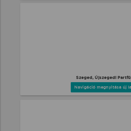
Szeged, Újszegedi Partf
Navigáció megnyitása új l