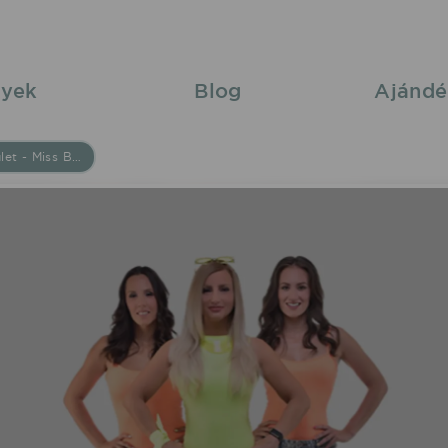
yek
Blog
Ajándé
Bestiák Retro Őrület - Miss Bee 2026/06/14 00:30 Szeged Újszegedi Partfürdõ fellépés