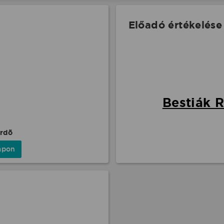
Előadó értékelése
Bestiák R
ürdõ
apon