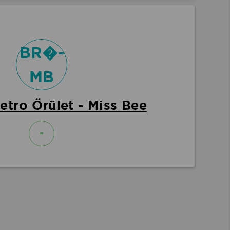
BR�-
MB
etro Őrület - Miss Bee
-