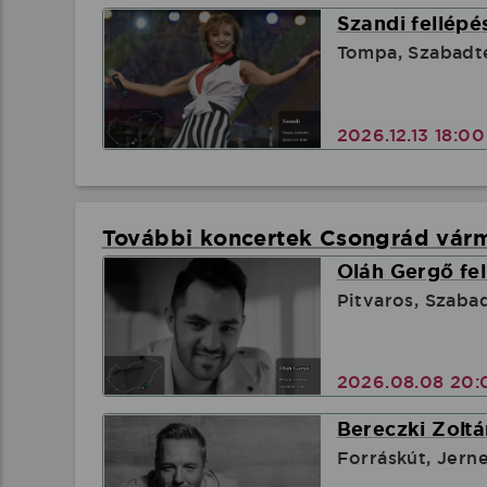
Szandi fellépé
Tompa, Szabadt
2026.12.13 18:0
További koncertek Csongrád vá
Oláh Gergő fel
Pitvaros, Szaba
2026.08.08 20:
Bereczki Zoltá
Forráskút, Jern