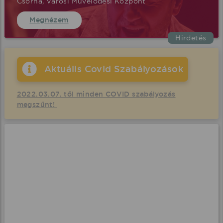
Csorna, Városi Művelődési Központ
Megnézem
Hirdetés
Aktuális Covid Szabályozások
2022.03.07. től minden COVID szabályozás
megszűnt!