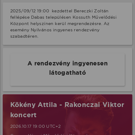
2025/09/12 19:00  kezdettel Bereczki Zoltán 
fellépése Dabas településen Kossuth Művelődési 
Központ helyszínen kerül megrendezésre. Az 
esemény Nyilvános ingyenes rendezvény 
szabadtéren.
A rendezvény ingyenesen
látogatható
Kökény Attila - Rakonczai Viktor
koncert
2026.10.17 19:00 UTC+2