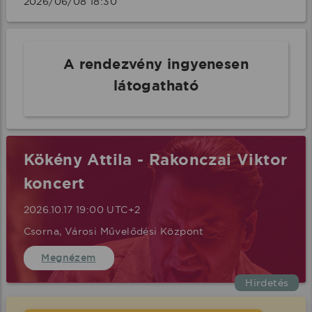
2026/06/08 18:30 
A rendezvény ingyenesen
látogatható
Kökény Attila - Rakonczai Viktor
koncert
2026.10.17 19:00 UTC+2
Csorna, Városi Művelődési Központ
Megnézem
Hirdetés