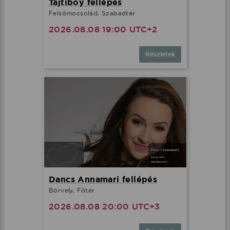
Tajtiboy fellépés
Felsőmocsolád, Szabadtér
2026.08.08 19:00 UTC+2
Részletek
Dancs Annamari fellépés
Börvely, Főtér
2026.08.08 20:00 UTC+3