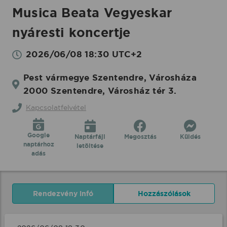
Musica Beata Vegyeskar
nyáresti koncertje
2026/06/08 18:30 UTC+2
Pest vármegye Szentendre, Városháza
2000 Szentendre, Városház tér 3.
Kapcsolatfelvétel
Google
Naptárfájl
Megosztás
Küldés
naptárhoz
letöltése
adás
Rendezvény infó
Hozzászólások