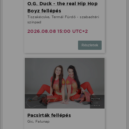
O.G. Duck - the real Hip Hop
Boyz fellépés
Tiszakécske, Termál Fürdő - szabadtéri
színpad
2026.08.08 15:00 UTC+2
Részletek
Pacsirták fellépés
Gic, Falunap