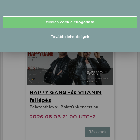
2026.08.06 19:00 UTC+2
Részletek
Minden cookie elfogadása
További lehetőségek
HAPPY GANG -és V1TAMIN
fellépés
Balatonföldvár, BalatONkoncert.hu
2026.08.06 21:00 UTC+2
Részletek